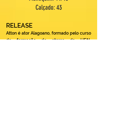
Calçado: 43
RELEASE
Atton é ator Alagoano, formado pelo curso
de formação de atores da UFAL
(Universidade Federal Alagoas)
Chegou em São Paulo no ano de 2012
participando da Escola Livre de Teatro, fez
cursos livres dos mais diversos de atuação
para cinema com Fátima Toledo, de voz
para atores com Eudosia Acuña, Teatro
com Tomani Kouyate.
No teatro destacou-se em alguns
trabalhos, como “Alto de Natal (A caminho
de Belém)” (2009), direção de Homero
Cavalcante; Performance “Pecar” (2010),
Palco Giratório; “A Morte do Coitado (2010),
direção Elisandra Luca; “Primo Basílio”