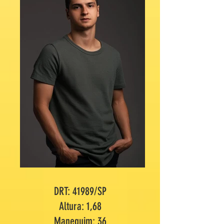
DRT: 41989/SP
Altura: 1,68
Manequim: 36