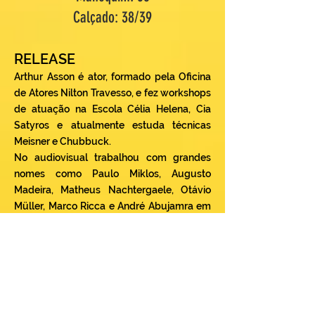
Calçado: 38/39
RELEASE
Arthur Asson é ator, formado pela Oficina
de Atores Nilton Travesso, e fez workshops
de atuação na Escola Célia Helena, Cia
Satyros e atualmente estuda técnicas
Meisner e Chubbuck.
No audiovisual trabalhou com grandes
nomes como Paulo Miklos, Augusto
Madeira, Matheus Nachtergaele, Otávio
Müller, Marco Ricca e André Abujamra em
"O Clube dos Anjos" (2020), direção de
Angelo Defanti, inspirado no romance de
Luís Fernando Veríssimo.
Com mais de 20 curtas-metragens
reconhecidos nacionalmente e
internacionalmente, destacando-se em