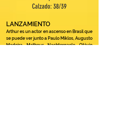
Calzado: 38/39
LANZAMIENTO
Arthur es un actor en ascenso en Brasil que
se puede ver junto a Paulo Miklos, Augusto
Madeira, Matheus Nachtergaele, Otávio
Müller, Marco Ricca y André Abujamra en
su próximo trabajo "Clube dos Anjos"
(Postproducción), dirigido por Angelo
Defanti, inspirado de la novela de Luís
Fernando Veríssimo. Arthur interpreta la
versión más joven de Samuel durante su
adolescencia junto a sus amigos. Su
extensa lista de trabajos incluye más de 20
cortometrajes reconocidos a nivel nacional
e internacional como "The Young Folks",
dirigido por Leo Maino seleccionado para
Lift-Off Global Network, Kimera
International Film Festival y Realtime