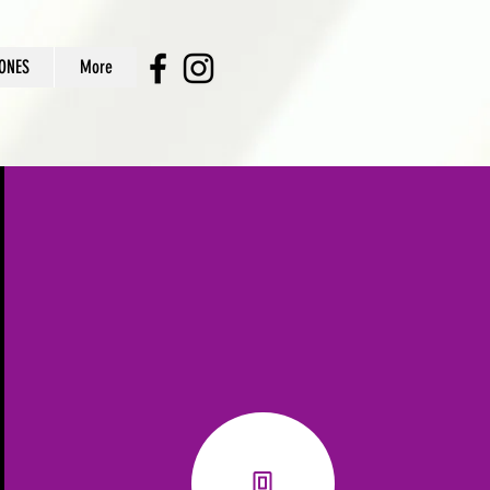
ONES
More