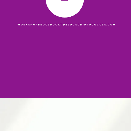
workshopbruceducat@beduschiproducoes.com