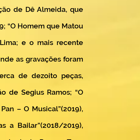
reção de Dê Almeida, que
019; “O Homem que Matou
ima; e o mais recente
 onde as gravações foram
erca de dezoito peças,
ção de Segius Ramos; “O
 Pan – O Musical”(2019),
 a Bailar”(2018/2019),