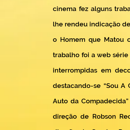
cinema fez alguns traba
lhe rendeu indicação d
o Homem que Matou o 
trabalho foi a web séri
interrompidas em deco
destacando-se “Sou A C
Auto da Compadecida” (2
direção de Robson Rec