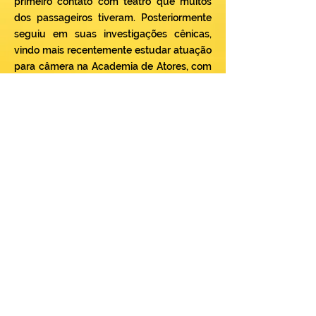
primeiro contato com teatro que muitos
dos passageiros tiveram. Posteriormente
seguiu em suas investigações cênicas,
vindo mais recentemente estudar atuação
para câmera na Academia de Atores, com
Paulo Emílio Lisboa, tendo um contato
mais profundo com a linguagem
cinematográfica.
LINKS
INSTAGRAM
COMÉDIA
BEDUSCHI PRODUÇÕES © 2025