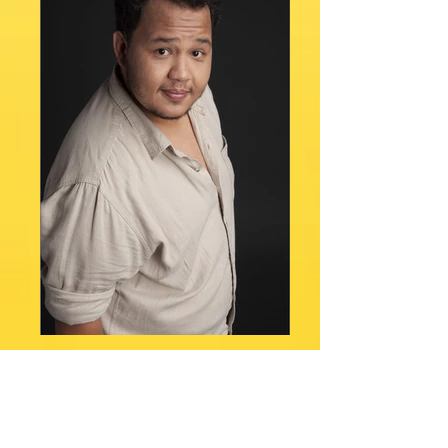
DRT: 29643/SP
Altura: 1,74
Manequim: 48/50