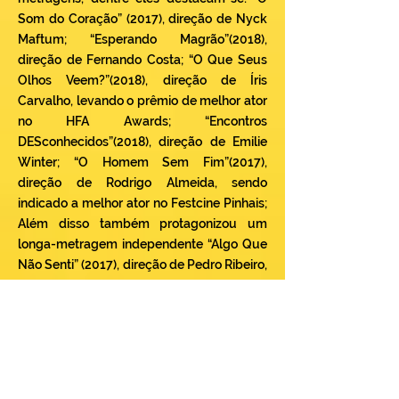
Som do Coração” (2017), direção de Nyck
Maftum; “Esperando Magrão”(2018),
direção de Fernando Costa; “O Que Seus
Olhos Veem?”(2018), direção de Íris
Carvalho, levando o prêmio de melhor ator
no HFA Awards; “Encontros
DESconhecidos”(2018), direção de Emilie
Winter; “O Homem Sem Fim”(2017),
direção de Rodrigo Almeida, sendo
indicado a melhor ator no Festcine Pinhais;
Além disso também protagonizou um
longa-metragem independente “Algo Que
Não Senti” (2017), direção de Pedro Ribeiro,
que além do Brasil, passou por alguns
festivais ao redor do mundo, incluindo
países como Itália, EUA, Índia e Inglaterra.
No teatro Diego realizou algumas peças
musicais, tendo como principal trabalho o
espetáculo “Te Ligo Segunda”(2018),