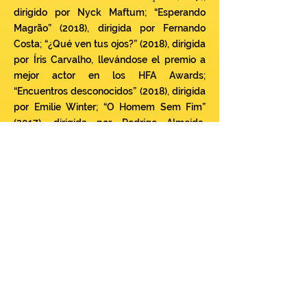
dirigido por Nyck Maftum; “Esperando
Magrão” (2018), dirigida por Fernando
Costa; “¿Qué ven tus ojos?” (2018), dirigida
por Íris Carvalho, llevándose el premio a
mejor actor en los HFA Awards;
“Encuentros desconocidos” (2018), dirigida
por Emilie Winter; “O Homem Sem Fim”
(2017), dirigida por Rodrigo Almeida,
nominado a mejor actor en Festcine
Pinhais; Además, también protagonizó un
largometraje independiente “Algo Que Não
Senti” (2017), dirigido por Pedro Ribeiro,
quien, además de Brasil, pasó por algunos
festivales alrededor del mundo,
incluyendo países como Italia, Estados
Unidos, India y Inglaterra. En el teatro
Diego realizó algunas obras musicales,
siendo la obra principal el espectáculo “Te
Ligo Segunda” (2018), nominado al premio