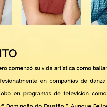
NTO
pero comenzó su vida artística como bailar
ofesionalmente en compañías de danza 
lobo en programas de televisión como
 ”y“ Domingão do Faustão ”. Aunque Felip