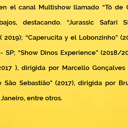
 el canal Multishow llamado “Tô de Gr
bajos, destacando. “Jurassic Safari 
 2019); “Caperucita y el Lobonzinho” (20
l - SP; “Show Dinos Experience” (2018/
017 ), dirigida por Marcello Gonçalves
 São Sebastião" (2017), dirigida por Br
Janeiro, entre otros.