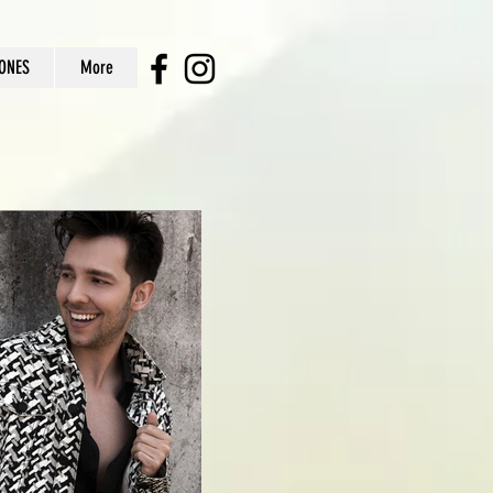
ONES
More