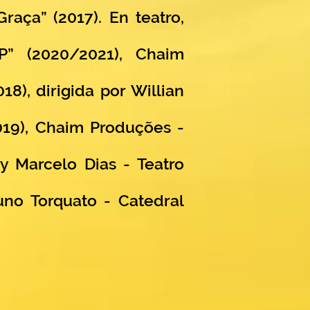
aça” (2017). En teatro,
SP” (2020/2021), Chaim
18), dirigida por Willian
2019), Chaim Produções -
 y Marcelo Dias - Teatro
uno Torquato - Catedral