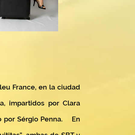
ileu France, en la ciudad
a, impartidos por Clara
o por Sérgio Penna.
En
quititas”, ambas de SBT y