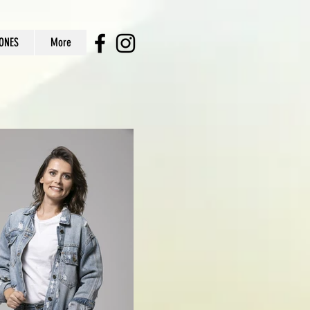
ONES
More