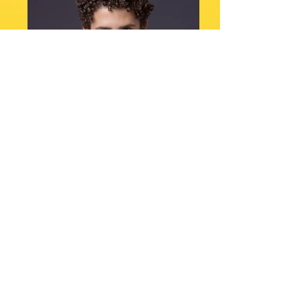
DRT: Em andamento
Altura: 1,64
Manequim: 36