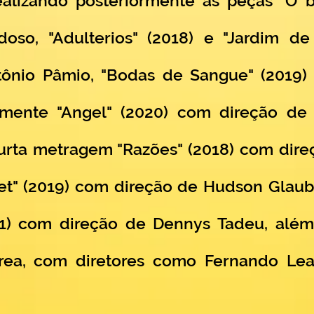
alizando posteriormente as peças "O
doso, "Adulterios" (2018) e "Jardim de
ntônio Pâmio, "Bodas de Sangue" (2019)
mente "Angel" (2020) com direção de 
curta metragem "Razões" (2018) com dire
et" (2019) com direção de Hudson Glaub
021) com direção de Dennys Tadeu, além 
área, com diretores como Fernando Lea