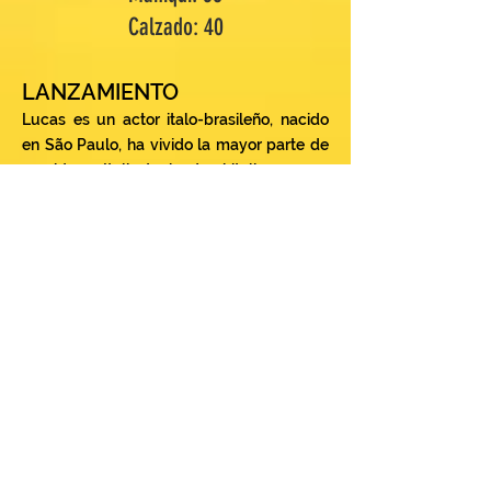
Calzado: 40
LANZAMIENTO
Lucas es un actor italo-brasileño, nacido
en São Paulo, ha vivido la mayor parte de
su vida en Italia, teniendo el italiano como
lengua materna, además de dominar el
inglés. En Brasil, comenzó su carrera
profesionalizándose en la escuela de
actores Wolf Maya en 2019, interpretando
posteriormente las obras de teatro "O bem
Amado" (2015) dirigida por Milton Cardoso,
"Adulterios" (2018) y "Jardim dewinter"
(2019) ambas. dirigida por Marco Antônio
Pâmio, "Bodas de Sangue" (2019) dirigida
por Kléber Montanheiro y recientemente
"Angel" (2020) dirigida por Eduardo Martini.
En el campo audiovisual, dirigió el