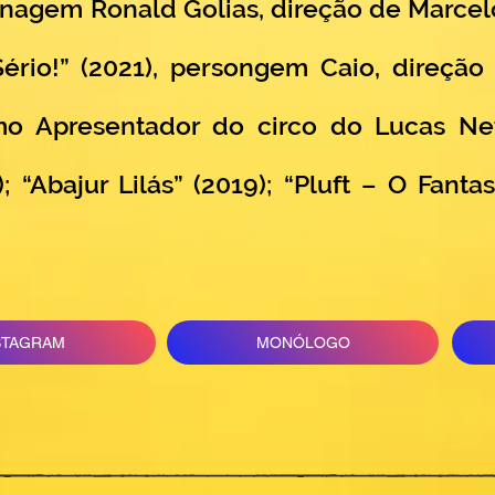
onagem Ronald Golias, direção de Marce
ério!” (2021), persongem Caio, direçã
mo Apresentador do circo do Lucas Net
; “Abajur Lilás” (2019); “Pluft – O Fant
STAGRAM
MONÓLOGO