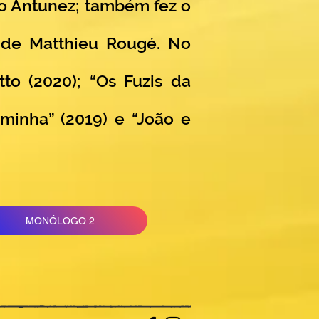
lo Antunez; também fez o
o de Matthieu Rougé. No
to (2020); “Os Fuzis da
asminha” (2019) e “João e
MONÓLOGO 2