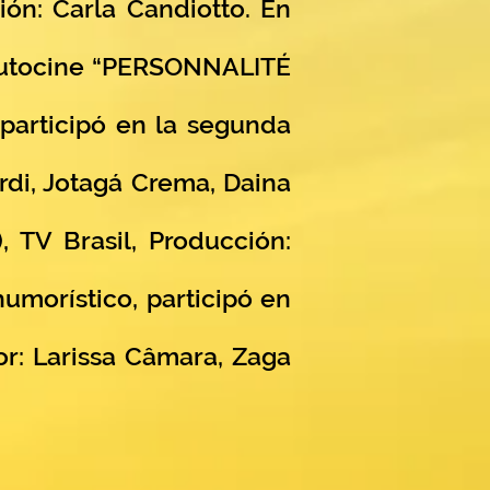
ión: Carla Candiotto. En
a autocine “PERSONNALITÉ
, participó en la segunda
ardi, Jotagá Crema, Daina
, TV Brasil, Producción:
humorístico, participó en
: Larissa Câmara, Zaga