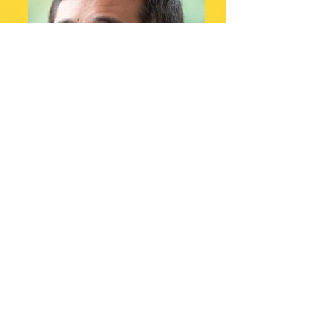
DRT: 27876/PR
Altura: 1,79
Manequim: 44